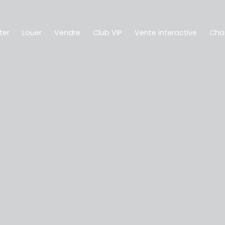
ter
Louer
Vendre
Club VIP
Vente interactive
Cha