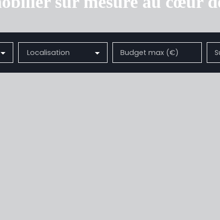
bilier sur mesure au cœur d
Localisation
Budget max (€)
S