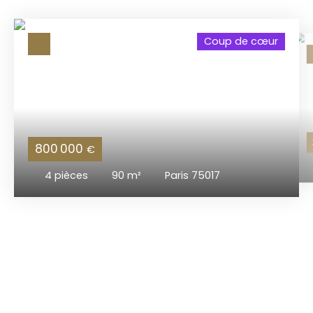
Coup de cœur
800 000
€
4
pièces
90
m²
Paris 75017