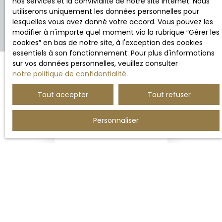
nos services et la convivialité de notre site internet. Nous
utiliserons uniquement les données personnelles pour
lesquelles vous avez donné votre accord. Vous pouvez les
modifier à n'importe quel moment via la rubrique ″Gérer les
cookies″ en bas de notre site, à l'exception des cookies
essentiels à son fonctionnement. Pour plus d'informations
sur vos données personnelles, veuillez consulter
notre politique de confidentialité
.
Trier par
Créer une alerte
Tout accepter
Tout refuser
Pertinence
Personnaliser
Aucun résultat