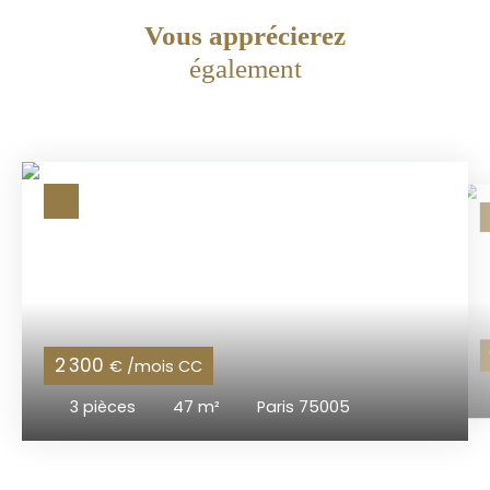
Vous apprécierez
également
2 300
€ /mois CC
3
pièces
47
m²
Paris 75005