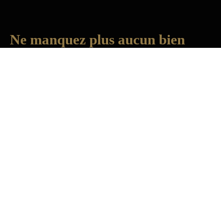
Ne manquez plus aucun bien
correspondant à votre recherche !
Prénom
Nom
Email
Type d'offre
Location
Type de bien
Appartement
Localisation