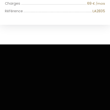
Charges
69
€ /mois
Référence
LA2835
+
−