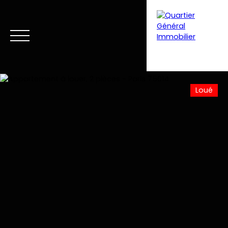
Loué
Accueil
Acheter
Louer
Vendre
Club VIP
Vent