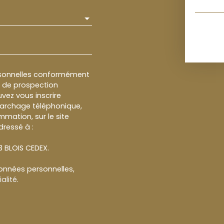
rsonnelles conformément
et de prospection
vez vous inscrire
marchage téléphonique,
mmation, sur le site
dressé à :
13 BLOIS CEDEX.
données personnelles,
alité
.