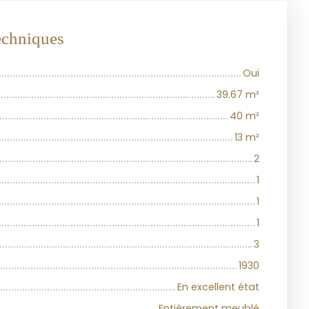
techniques
Oui
39.67
m²
40
m²
13
m²
2
1
1
1
3
1930
En excellent état
Entièrement meublé