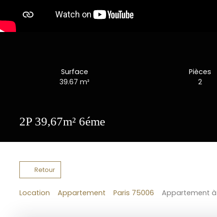
Surface
Pièces
39.67
m²
2
2P 39,67m² 6éme
Retour
Location
Appartement
Paris 75006
Appartement à l