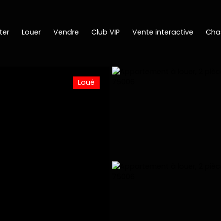
ter
Louer
Vendre
Club VIP
Vente interactive
Cha
Loué