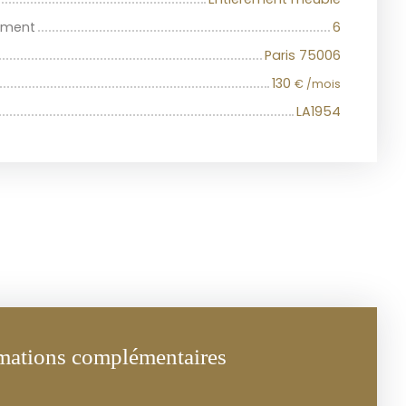
iment
6
Paris 75006
130
€ /mois
LA1954
mations complémentaires