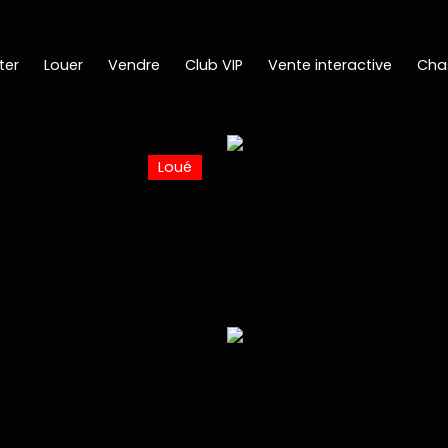
ter
Louer
Vendre
Club VIP
Vente interactive
Cha
Loué