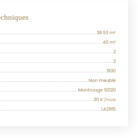
techniques
38.53
m²
40
m²
2
2
1930
Non meublé
Montrouge 92120
30
€ /mois
LA2915