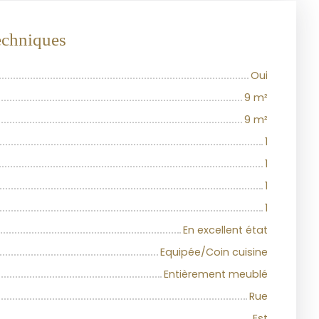
techniques
Oui
9
m²
9
m²
1
1
1
1
En excellent état
Equipée/Coin cuisine
Entièrement meublé
Rue
Est