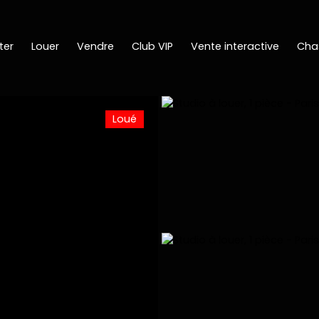
ter
Louer
Vendre
Club VIP
Vente interactive
Cha
Loué