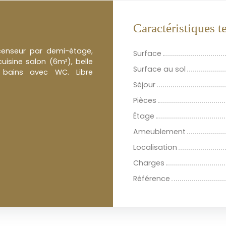
Caractéristiques 
enseur par demi-étage,
Surface
isine salon (6m²), belle
Surface au sol
 bains avec WC. Libre
Séjour
Pièces
Étage
Ameublement
Localisation
Charges
Référence