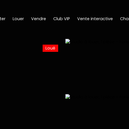
ter
Louer
Vendre
Club VIP
Vente interactive
Cha
Loué