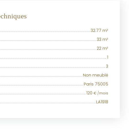
techniques
32.77
m²
33
m²
22
m²
1
3
Non meublé
Paris 75005
120
€ /mois
LA1918